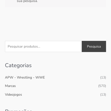
sua pesquisa.
P
Pesquisa
e
s
Categorias
q
u
APW - Wrestling - WWE
(13)
i
s
Marcas
(570)
a
Videojogos
(13)
r
p
o