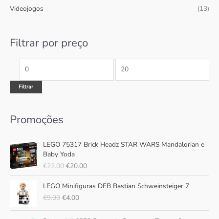
a
n
x
Videojogos
(13)
r
i
i
p
m
m
Filtrar por preço
o
o
o
r
:
Filtrar
Promoções
O
O
LEGO 75317 Brick Headz STAR WARS Mandalorian e
p
p
Baby Yoda
r
r
€
22.00
€
20.00
e
e
ç
ç
O
O
LEGO Minifiguras DFB Bastian Schweinsteiger 7
o
o
p
p
€
9.00
€
4.00
o
a
r
r
r
t
e
e
O
O
i
u