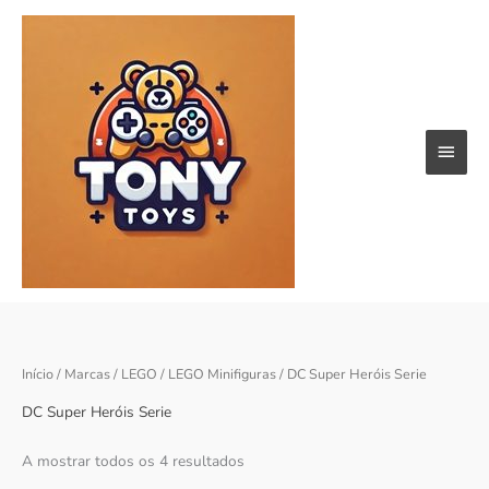
Skip
Main
to
content
Menu
Ordenado
Início
/
Marcas
/
LEGO
/
LEGO Minifiguras
/ DC Super Heróis Serie
por
popularidade
DC Super Heróis Serie
A mostrar todos os 4 resultados