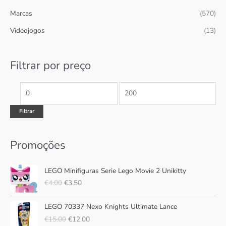
s
Marcas
(570)
í
á
a
n
x
Videojogos
(13)
r
i
i
p
m
m
Filtrar por preço
o
o
o
r
:
Filtrar
Promoções
O
O
LEGO Minifiguras Serie Lego Movie 2 Unikitty
p
p
€
4.00
€
3.50
r
r
e
e
O
O
ç
ç
LEGO 70337 Nexo Knights Ultimate Lance
p
p
o
o
€
15.00
€
12.00
r
r