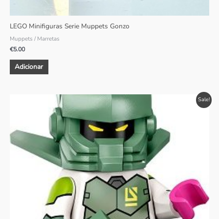
LEGO Minifiguras Serie Muppets Gonzo
Muppets / Marretas
€
5.00
Adicionar
O
O
Sale!
preço
preço
original
atual
era:
é:
€4.00.
€3.85.