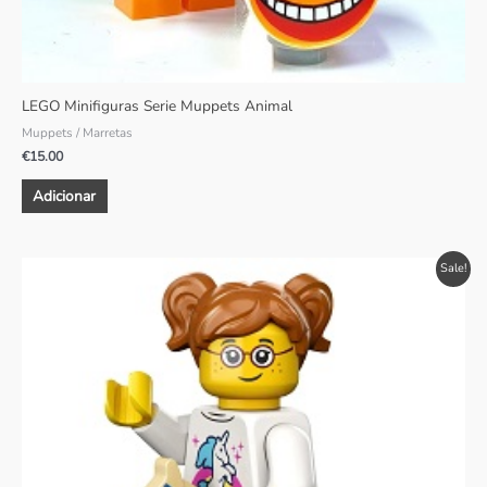
LEGO Minifiguras Serie Muppets Animal
Muppets / Marretas
€
15.00
Adicionar
O
O
Sale!
preço
preço
original
atual
era:
é:
€4.00.
€3.85.