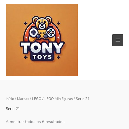
Skip
Main
to
content
Menu
Ordenado
Início
/
Marcas
/
LEGO
/
LEGO Minifiguras
/ Serie 21
por
popularidade
Serie 21
A mostrar todos os 6 resultados