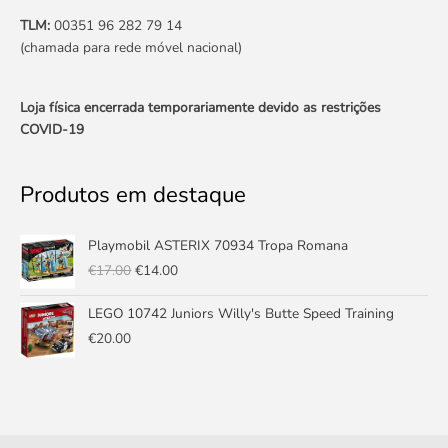
TLM:
00351 96 282 79 14
(chamada para rede móvel nacional)
Loja física encerrada temporariamente devido as restrições
COVID-19
Produtos em destaque
O
O
Playmobil ASTERIX 70934 Tropa Romana
preço
preço
€
17.00
€
14.00
original
atual
era:
é:
LEGO 10742 Juniors Willy's Butte Speed Training
€17.00.
€14.00.
€
20.00