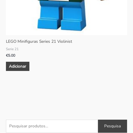
LEGO Minifiguras Series 21 Violinist
Serie 21
€
5.00
Adicionar
P
P
P
Pesquisa
e
r
r