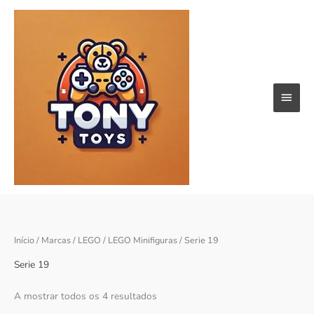
Skip
Main
to
content
Menu
Ordenado
Início
/
Marcas
/
LEGO
/
LEGO Minifiguras
/ Serie 19
por
popularidade
Serie 19
A mostrar todos os 4 resultados