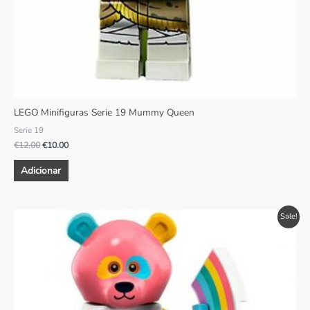
LEGO Minifiguras Serie 19 Mummy Queen
Serie 19
€
12.00
€
10.00
Adicionar
O
O
Sale!
preço
preço
original
atual
era:
é:
€12.00.
€8.00.