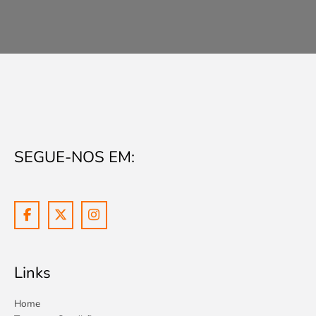
0
:
0
.
.
€
0
0
2
.
0
0
.
.
0
0
.
SEGUE-NOS EM:
Links
Home