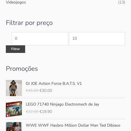
n
x
Videojogos
(13)
r
i
i
p
m
m
Filtrar por preço
o
o
o
r
:
Filtrar
Promoções
O
O
GI JOE Action Force B.A.T.S. V1
p
p
€
45.00
€
30.00
r
r
e
e
O
O
ç
ç
LEGO 71740 Ninjago Electromech de Jay
p
p
o
o
€
22.00
€
19.90
r
r
o
a
e
e
r
t
O
O
ç
ç
WWE WWF Hasbro Million Dollar Man Ted Dibiase
i
u
p
p
o
o