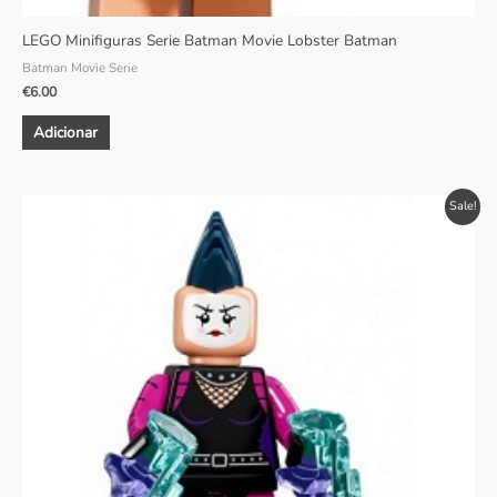
LEGO Minifiguras Serie Batman Movie Lobster Batman
Batman Movie Serie
€
6.00
Adicionar
O
O
Sale!
preço
preço
original
atual
era:
é:
€4.00.
€3.50.