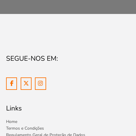
0
2
.
0
5
.
.
0
0
.
SEGUE-NOS EM:
Links
Home
Termos e Condições
Regulamento Geral de Proteção de Dados