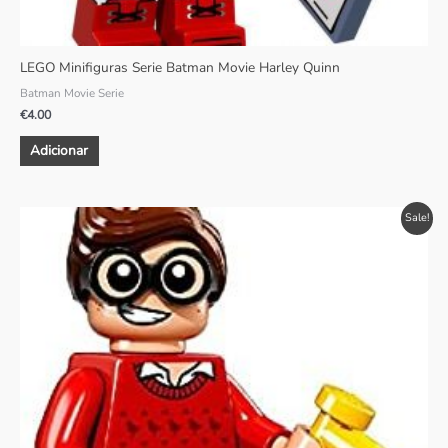
LEGO Minifiguras Serie Batman Movie Harley Quinn
Batman Movie Serie
€
4.00
Adicionar
O
O
Sale!
preço
preço
original
atual
era:
é:
€5.00.
€3.50.