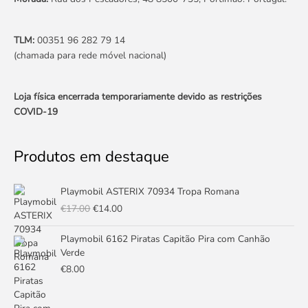
TLM:
00351 96 282 79 14
(chamada para rede móvel nacional)
Loja física encerrada temporariamente devido as restrições
COVID-19
Produtos em destaque
O
O
Playmobil ASTERIX 70934 Tropa Romana
preço
preço
€
17.00
€
14.00
original
atual
era:
é:
Playmobil 6162 Piratas Capitão Pira com Canhão
€17.00.
€14.00.
Verde
€
8.00