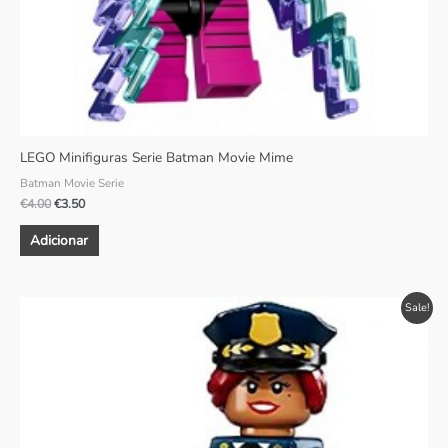
LEGO Minifiguras Serie Batman Movie Mime
Batman Movie Serie
€
4.00
€
3.50
Adicionar
O
O
Sale!
preço
preço
original
atual
era:
é:
€5.00.
€3.50.