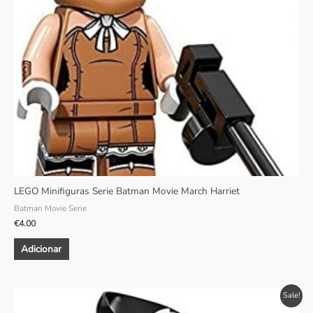
LEGO Minifiguras Serie Batman Movie March Harriet
Batman Movie Serie
€
4.00
Adicionar
O
O
Sale!
preço
preço