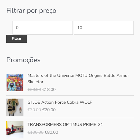
p
m
m
Filtrar por preço
o
o
o
r
:
Filtrar
Promoções
O
O
Masters of the Universe MOTU Origins Battle Armor
p
p
Skeletor
r
r
€
30.00
€
18.00
e
e
ç
ç
O
O
GI JOE Action Force Cobra WOLF
o
o
p
p
€
30.00
€
20.00
o
a
r
r
r
t
e
e
O
O
i
u
ç
ç
TRANSFORMERS OPTIMUS PRIME G1
p
p
g
a
o
o
€
100.00
€
80.00
r
r
i
l
o
a