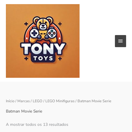
Skip
Main
to
content
Menu
Ordenado
Início
/
Marcas
/
LEGO
/
LEGO Minifiguras
/ Batman Movie Serie
por
popularidade
Batman Movie Serie
A mostrar todos os 13 resultados