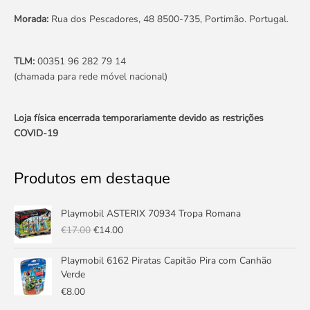
Morada:
Rua dos Pescadores, 48 8500-735, Portimão. Portugal.
TLM:
00351 96 282 79 14
(chamada para rede móvel nacional)
Loja física encerrada temporariamente devido as restrições
COVID-19
Produtos em destaque
O
O
Playmobil ASTERIX 70934 Tropa Romana
preço
preço
€
17.00
€
14.00
original
atual
era:
é:
Playmobil 6162 Piratas Capitão Pira com Canhão
€17.00.
€14.00.
Verde
€
8.00