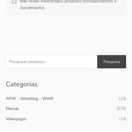
Não foram encontrados produtos correspondentes à
sua pesquisa.
P
Pesquisa
e
s
Categorias
q
u
APW - Wrestling - WWE
(13)
i
s
Marcas
(570)
a
Videojogos
(13)
r
p